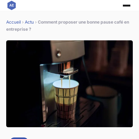
Accueil
›
Actu
›
Comment proposer une bonne pause café en
entreprise ?