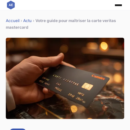
Accueil
›
Actu
›
Votre guide pour maîtriser la carte veritas
mastercard