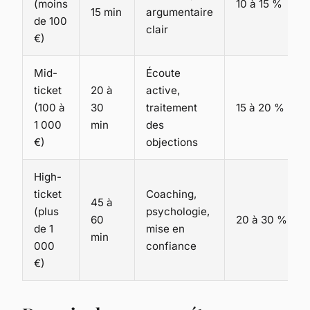
(moins
10 à 15 %
15 min
argumentaire
de 100
clair
€)
Mid-
Écoute
ticket
20 à
active,
(100 à
30
traitement
15 à 20 %
1 000
min
des
€)
objections
High-
ticket
Coaching,
45 à
(plus
psychologie,
60
20 à 30 %
de 1
mise en
min
000
confiance
€)