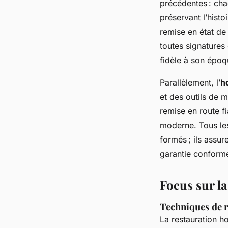
précédentes : cha
préservant l’hist
remise en état de
toutes signatures
fidèle à son époq
Parallèlement, l’
h
et des outils de m
remise en route f
moderne. Tous les
formés ; ils assu
garantie conforme 
Focus sur la
Techniques de r
La restauration h