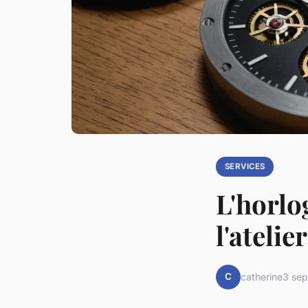
SERVICES
L'horlog
l'atelie
C
catherine
3 se