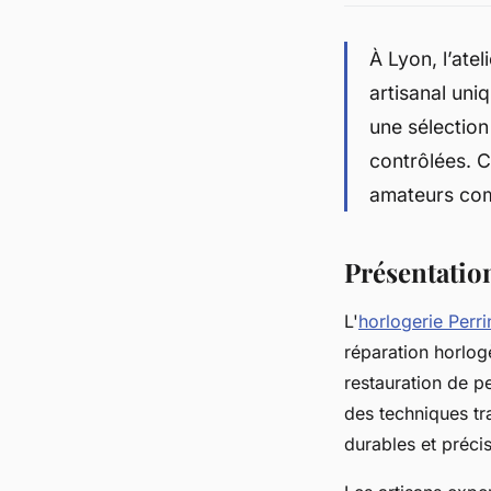
À Lyon, l’ate
artisanal uniq
une sélection
contrôlées. C
amateurs com
Présentation
L'
horlogerie Perri
réparation horlog
restauration de 
des techniques tr
durables et préci