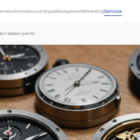
usiness
Formation
Juridique
Management
Marketing
Services
de l'atelier perrin