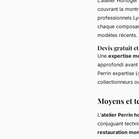
L’atelier Horloge
couvrant la mont
professionnels Lyo
chaque composant,
modèles récents.
Devis gratuit e
Une
expertise mo
approfondi avant 
Perrin expertise L
collectionneurs o
Moyens et te
L’
atelier Perrin 
conjuguant techni
restauration mon