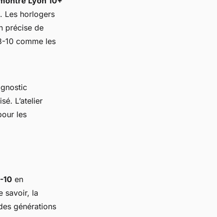
 montre Lyon 10+
. Les horlogers
on précise de
 3-10 comme les
agnostic
é. L’atelier
pour les
3-10
en
 savoir, la
 des générations