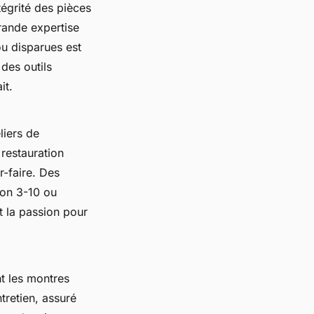
tégrité des pièces
rande expertise
ou disparues est
des outils
it.
liers de
 restauration
r-faire. Des
yon 3-10 ou
 la passion pour
nt les montres
tretien, assuré