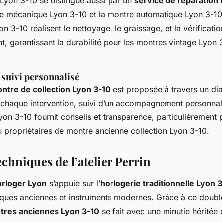
r Lyon 3-10 se distingue aussi par un
service de réparation
re mécanique Lyon 3-10 et la montre automatique Lyon 3-10
n 3-10 réalisent le nettoyage, le graissage, et la vérificati
 garantissant la durabilité pour les montres vintage Lyon
t suivi personnalisé
ntre de collection Lyon 3-10
est proposée à travers un di
chaque intervention, suivi d’un accompagnement personnalis
yon 3-10 fournit conseils et transparence, particulièrement 
u propriétaires de montre ancienne collection Lyon 3-10.
chniques de l’atelier Perrin
horloger Lyon
s’appuie sur l’
horlogerie traditionnelle Lyon 
ques anciennes et instruments modernes. Grâce à ce double
tres anciennes Lyon 3-10
se fait avec une minutie héritée