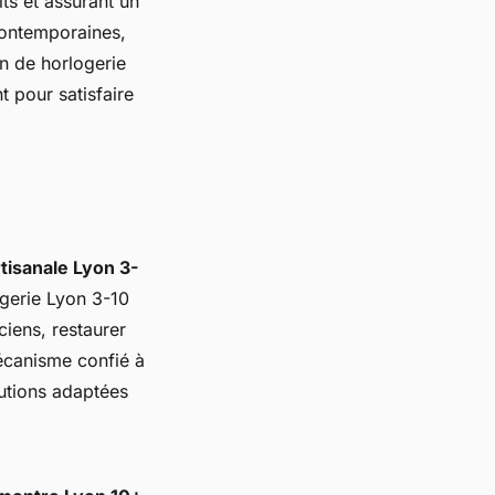
its et assurant un
 contemporaines,
n de horlogerie
t pour satisfaire
rtisanale Lyon 3-
ogerie Lyon 3-10
iens, restaurer
canisme confié à
lutions adaptées