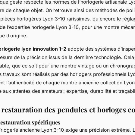
que geste respecte les normes de l’horlogerie artisanale Ly
oire de chaque objet. On retrouve ainsi des méthodes de pol
 pièces horlogères Lyon 3-10 rarissimes, ou encore le régl
 de l’expertise horlogerie Lyon 3-10, pour une montre méca
ue d’origine.
orlogerie lyon innovation 1-2
adopte des systèmes d’inspec
esure de la précision issus de la dernière technologie. Cela
iable, que ce soit pour une montre vintage ou un chronogr
 travaux sont réalisés par des horlogers professionnels L
rent l’authenticité de chaque montre ancienne collection Lyo
aux attentes des amateurs : expertise, durabilité et traçabili
 restauration des pendules et horloges c
estauration spécifiques
orlogerie ancienne Lyon 3-10 exige une précision extrême. L’