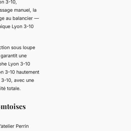
on 3-10,
issage manuel, la
age au balancier —
nique Lyon 3-10
tion sous loupe
 garantit une
aphe Lyon 3-10
yon 3-10 hautement
n 3-10, avec une
té totale.
omtoises
atelier Perrin