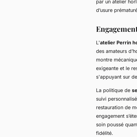
par un atelier ho
d’usure prématur
Engagement e
L'
atelier Perrin 
des amateurs d’ho
montre mécanique 
exigeante et le re
s'appuyant sur d
La politique de
se
suivi personnalisé
restauration de m
engagement s’éten
soin poussé quant
fidélité.