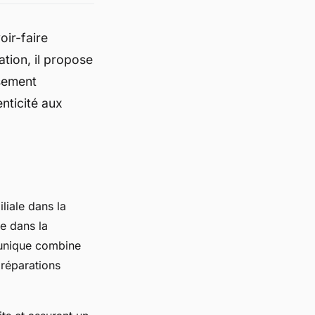
oir-faire
ation, il propose
usement
nticité aux
liale dans la
se dans la
 unique combine
 réparations