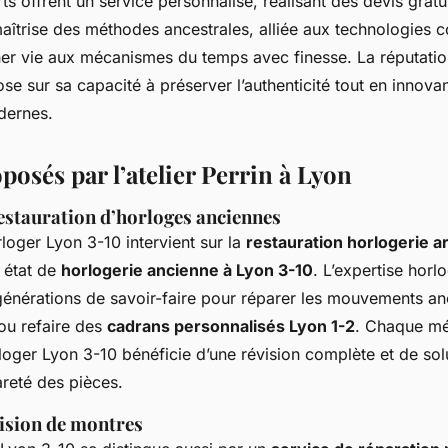
ts offrent un service personnalisé, réalisant des devis gratu
a maîtrise des méthodes ancestrales, alliée aux technologies
er vie aux mécanismes du temps avec finesse. La réputatio
se sur sa capacité à préserver l’authenticité tout en innovan
dernes.
posés par l’atelier Perrin à Lyon
estauration d’horloges anciennes
orloger Lyon 3-10 intervient sur la
restauration horlogerie a
 état de
horlogerie ancienne à Lyon 3-10
. L’expertise horl
générations de savoir-faire pour réparer les mouvements anc
 ou refaire des
cadrans personnalisés Lyon 1-2
. Chaque mé
orloger Lyon 3-10 bénéficie d’une révision complète et de so
rareté des pièces.
vision de montres