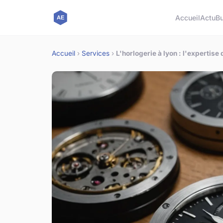
Accueil
Actu
B
Accueil
›
Services
›
L'horlogerie à lyon : l'expertise 