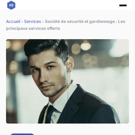
Accueil
›
Services
›
Société de sécurité et gardiennage : Les
principaux services offerts