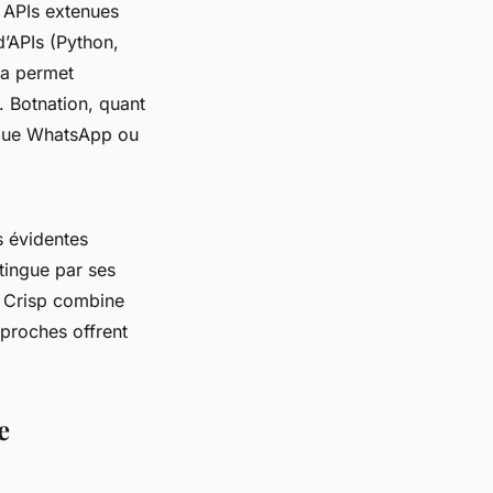
 APIs extenues
’APIs (Python,
la permet
. Botnation, quant
s que WhatsApp ou
s évidentes
tingue par ses
e Crisp combine
proches offrent
e