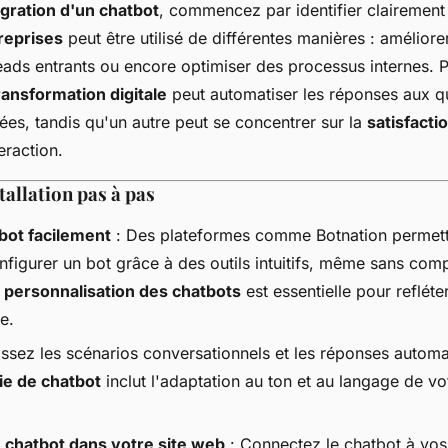
égration d'un chatbot
, commencez par identifier clairement 
reprises
peut être utilisé de différentes manières : améliore
leads entrants ou encore optimiser des processus internes. 
ransformation digitale
peut automatiser les réponses aux q
s, tandis qu'un autre peut se concentrer sur la
satisfactio
eraction.
tallation pas à pas
bot facilement
: Des plateformes comme Botnation permett
figurer un bot grâce à des outils intuitifs, même sans com
a
personnalisation des chatbots
est essentielle pour refléter
e.
issez les scénarios conversationnels et les réponses autom
ie de chatbot
inclut l'adaptation au ton et au langage de v
e chatbot dans votre site web
: Connectez le chatbot à vos 