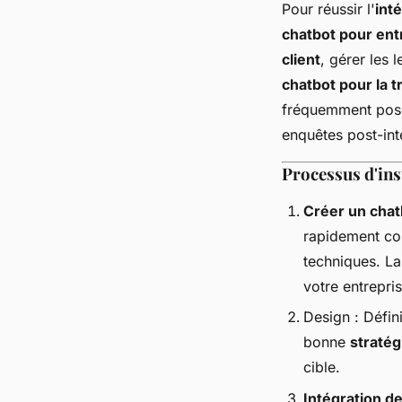
Pour réussir l'
int
chatbot pour ent
client
, gérer les 
chatbot pour la t
fréquemment posée
enquêtes post-int
Processus d'ins
Créer un chat
rapidement con
techniques. L
votre entrepris
Design : Défin
bonne
stratég
cible.
Intégration d