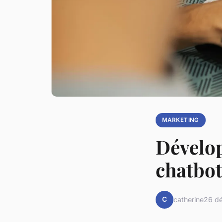
MARKETING
Dévelop
chatbot
C
catherine
26 d