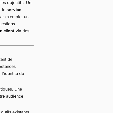
les objectifs. Un
r le
service
Par exemple, un
uestions
n client
via des
ent de
pétences
 l'identité de
atiques. Une
otre audience
outils existants,