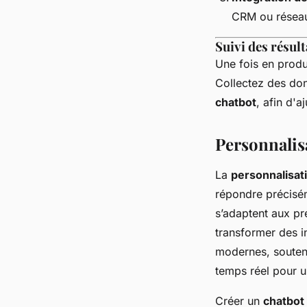
CRM ou réseau
Suivi des résult
Une fois en produ
Collectez des do
chatbot
, afin d'a
Personnalisa
La
personnalisat
répondre précisém
s’adaptent aux pr
transformer des i
modernes, soutenue
temps réel pour u
Créer un
chatbot 