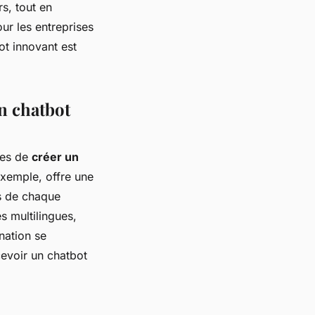
s, tout en
our les entreprises
ot innovant est
un chatbot
ses de
créer un
xemple, offre une
ns de chaque
s multilingues,
nation se
ncevoir un chatbot