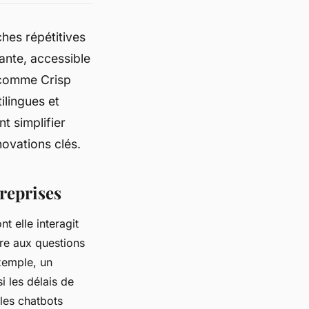
ches répétitives
ante, accessible
 comme Crisp
ilingues et
t simplifier
novations clés.
reprises
t elle interagit
re aux questions
exemple, un
i les délais de
 les chatbots