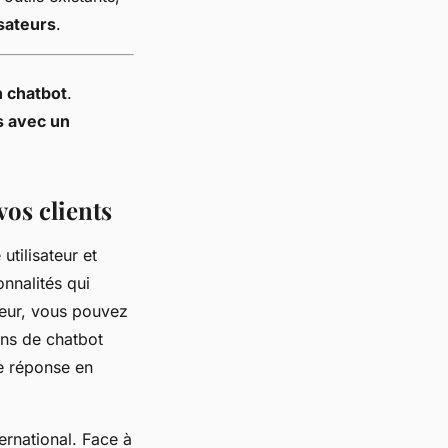
sateurs
.
n chatbot
.
s avec un
vos clients
utilisateur et
onnalités qui
teur, vous pouvez
ons de chatbot
ue réponse en
ernational. Face à