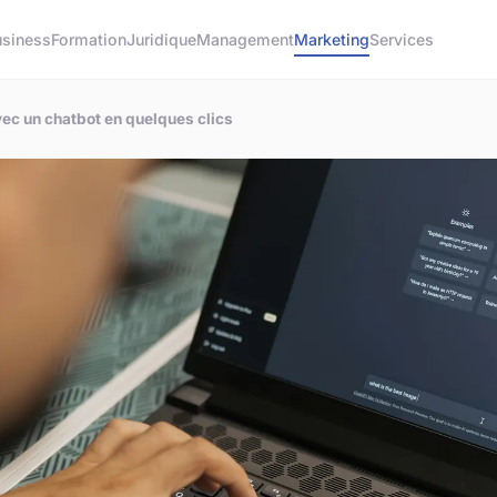
usiness
Formation
Juridique
Management
Marketing
Services
ec un chatbot en quelques clics