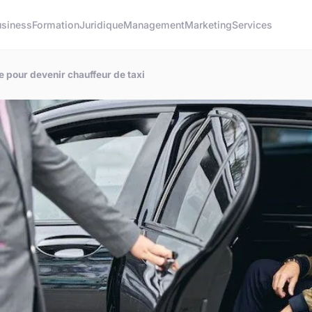
usiness
Formation
Juridique
Management
Marketing
Services
 pour devenir chauffeur de taxi