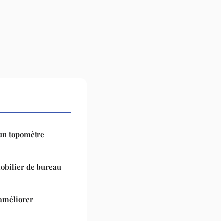
un topomètre
mobilier de bureau
 améliorer