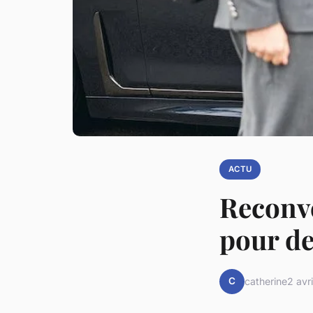
ACTU
Reconve
pour de
C
catherine
2 avr