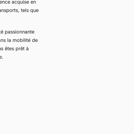
ience acquise en
ansports, tels que
té passionnante
ns la mobilité de
s êtes prêt à
e.