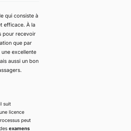
le qui consiste à
 efficace. À la
s pour recevoir
vation que par
 une excellente
ais aussi un bon
assagers.
l suit
 une licence
processus peut
 des
examens