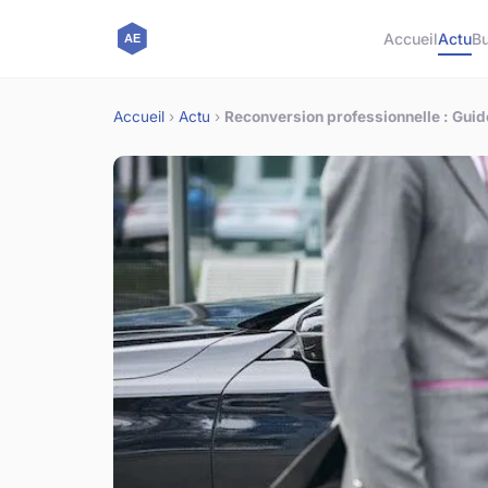
Accueil
Actu
B
Accueil
›
Actu
›
Reconversion professionnelle : Guide